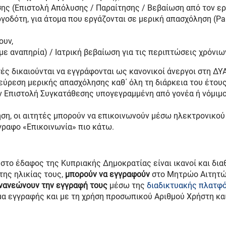
ης (Επιστολή Απόλυσης / Παραίτησης / Βεβαίωση από τον ε
οδότη, για άτομα που εργάζονται σε μερική απασχόληση (Par
ουν,
με αναπηρία) / Ιατρική βεβαίωση για τις περιπτώσεις χρόνι
τές δικαιούνται να εγγράφονται ως κανονικοί άνεργοι στη ΔΥΑ
εύρεση μερικής απασχόλησης καθ΄ όλη τη διάρκεια του έτους.
ν Επιστολή Συγκατάθεσης υπογεγραμμένη από γονέα ή νόμιμ
η, οι αιτητές μπορούν να επικοινωνούν μέσω ηλεκτρονικού 
γραφο «Επικοινωνία» πιο κάτω.
 στο έδαφος της Κυπριακής Δημοκρατίας είναι ικανοί και δια
της ηλικίας τους,
μπορούν να εγγραφούν
στο Μητρώο Αιτητών
νανεώνουν την εγγραφή τους
μέσω της
διαδικτυακής πλατφ
μα εγγραφής και με τη χρήση προσωπικού Αριθμού Χρήστη και