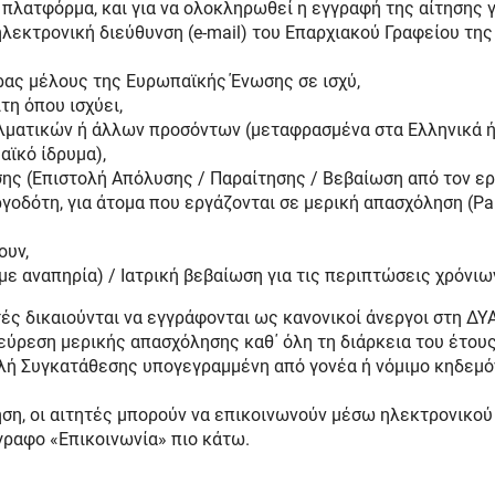
 πλατφόρμα, και για να ολοκληρωθεί η εγγραφή της αίτησης γ
λεκτρονική διεύθυνση (e-mail) του Επαρχιακού Γραφείου τη
ρας μέλους της Ευρωπαϊκής Ένωσης σε ισχύ,
η όπου ισχύει,
λματικών ή άλλων προσόντων (μεταφρασμένα στα Ελληνικά 
αϊκό ίδρυμα),
ης (Επιστολή Απόλυσης / Παραίτησης / Βεβαίωση από τον ε
οδότη, για άτομα που εργάζονται σε μερική απασχόληση (Par
ουν,
 με αναπηρία) / Ιατρική βεβαίωση για τις περιπτώσεις χρόνι
τές δικαιούνται να εγγράφονται ως κανονικοί άνεργοι στη ΔΥΑ
εύρεση μερικής απασχόλησης καθ΄ όλη τη διάρκεια του έτους.
λή Συγκατάθεσης υπογεγραμμένη από γονέα ή νόμιμο κηδεμό
ση, οι αιτητές μπορούν να επικοινωνούν μέσω ηλεκτρονικού
γραφο «Επικοινωνία» πιο κάτω.