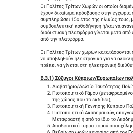
Οι Πολίτες Τρίτων Χωρών οι οποίοι διαμ
έχουν δικαίωμα πρόσβασης στην εγχώρια αγ
συμπληρώσει 15ο έτος της ηλικίας τους,
συμβουλευτική καθοδήγηση ή/και
να αναν
διαδικτυακή πλατφόρμα γίνεται μετά από 
από την πλατφόρμα.
Οι Πολίτες Τρίτων χωρών κατατάσσονται σ
να υποβληθούν ηλεκτρονικά για να ολοκλ
πρέπει να γίνεται στη ηλεκτρονική διεύθυ
Β.3.1) Σύζυγοι Κύπριων/Ευρωπαίων πολι
Διαβατήριο/Δελτίο Ταυτότητας Πολίτ
Πιστοποιητικό Γάμου (μεταφρασμένο
της χώρας που το εκδίδει),
Πιστοποιητική Γέννησης Κύπριου Πολ
Πιστοποιητικά Ακαδημαϊκών, επαγγε
Μεταφραστή ή από το ίδιο το Ακαδημ
Αποδεικτικό τερματισμού απασχόλησ
Βεβαίωση ωρών εργασίας από τον Εργ