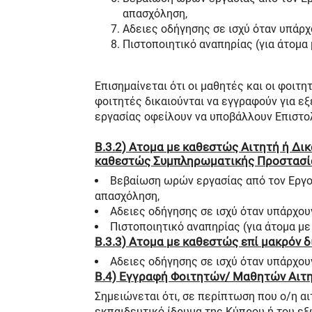
απασχόληση,
Aδειες οδήγησης σε ισχύ όταν υπάρχ
Πιστοποιητικό αναπηρίας (για άτομα
Επισημαίνεται ότι οι μαθητές και οι φοιτη
φοιτητές δικαιούνται να εγγραφούν για εξ
εργασίας οφείλουν να υποβάλλουν Επιστο
Β.3.2) Aτομα με καθεστώς Αιτητή ή Δι
καθεστώς Συμπληρωματικής Προστασί
Βεβαίωση ωρών εργασίας από τον Εργοδ
απασχόληση,
Αδειες οδήγησης σε ισχύ όταν υπάρχου
Πιστοποιητικό αναπηρίας (για άτομα με
Β.3.3) Aτομα με καθεστώς επί μακρόν 
Αδειες οδήγησης σε ισχύ όταν υπάρχου
Β.4) Εγγραφή Φοιτητών/ Μαθητών Αιτ
Σημειώνεται ότι, σε περίπτωση που ο/η α
εκπαιδευτικό ίδρυμα της Κύπρου ή του εξ