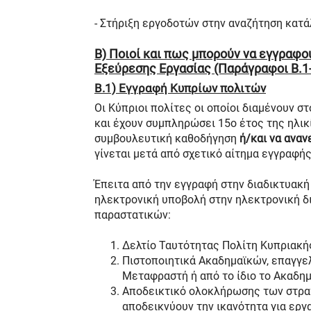
- Στήριξη εργοδοτών στην αναζήτηση κατ
Β) Ποιοί και πως μπορούν να εγγραφ
Εξεύρεσης Εργασίας (Παράγραφοι Β.1- 
Β.1) Εγγραφή Κυπρίων πολιτών
Οι Κύπριοι πολίτες οι οποίοι διαμένουν σ
και έχουν συμπληρώσει 15ο έτος της ηλικ
συμβουλευτική καθοδήγηση
ή/και να ανα
γίνεται μετά από σχετικό αίτημα εγγραφή
Έπειτα από την εγγραφή στην διαδικτυακή 
ηλεκτρονική υποβολή στην ηλεκτρονική δι
παραστατικών:
Δελτίο Ταυτότητας Πολίτη Κυπριακή
Πιστοποιητικά Ακαδημαϊκών, επαγγε
Μεταφραστή ή από το ίδιο το Ακαδημ
Αποδεικτικό ολοκλήρωσης των στρα
αποδεικνύουν την ικανότητα για εργασ