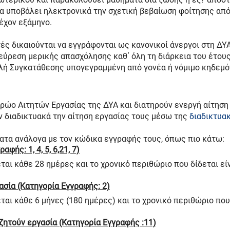
 υποβάλει ηλεκτρονικά την σχετική βεβαίωση φοίτησης από 
έχον εξάμηνο.
τές δικαιούνται να εγγράφονται ως κανονικοί άνεργοι στη ΔΥΑ
εύρεση μερικής απασχόλησης καθ΄ όλη τη διάρκεια του έτους.
λή Συγκατάθεσης υπογεγραμμένη από γονέα ή νόμιμο κηδεμό
ώο Αιτητών Εργασίας της ΔΥΑ και διατηρούν ενεργή αίτηση 
 διαδικτυακά την αίτηση εργασίας τους μέσω της
διαδικτυα
ματα ανάλογα με τον κώδικα εγγραφής τους, όπως πιο κάτω:
φής: 1, 4, 5, 6,21, 7)
αι κάθε 28 ημέρες και το χρονικό περιθώριο που δίδεται εί
σία (Κατηγορία Εγγραφής: 2)
αι κάθε 6 μήνες (180 ημέρες) και το χρονικό περιθώριο που
ητούν εργασία (Κατηγορία Εγγραφής :11)