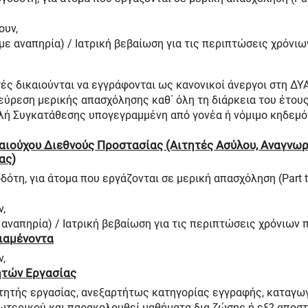
ουν,
 με αναπηρία) / Ιατρική βεβαίωση για τις περιπτώσεις χρόνι
τές δικαιούνται να εγγράφονται ως κανονικοί άνεργοι στη ΔΥΑ
εύρεση μερικής απασχόλησης καθ΄ όλη τη διάρκεια του έτους.
λή Συγκατάθεσης υπογεγραμμένη από γονέα ή νόμιμο κηδεμό
καιούχου Διεθνούς Προστασίας (Αιτητές Ασύλου, Αναγνω
ας)
ότη, για άτομα που εργάζονται σε μερική απασχόληση (Part t
ν,
 αναπηρία) / Ιατρική βεβαίωση για τις περιπτώσεις χρόνιων
διαμένοντα
ν,
ητών Εργασίας
ιτητής εργασίας, ανεξαρτήτως κατηγορίας εγγραφής, καταγωγ
ωτερικού και παρακολουθεί μαθήματα δια ζώσης ή εξ? αποστ