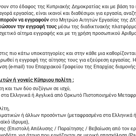
ένουν στο έδαφος της Κυπριακής Δημοκρατίας και με βάση τ
ορά εργασίας, είναι ικανοί και διαθέσιμοι για εργασία, αναζ
μπορούν να εγγραφούν
στο Μητρώο Αιτητών Εργασίας της ΔΥΑ
εώσουν την εγγραφή τους
μέσω της διαδικτυακής πλατφόρμας
σχετικό αίτημα εγγραφής και με τη χρήση προσωπικού Αριθμο
τις πιο κάτω υποκατηγορίες και στην κάθε μια καθορίζοντα
ηρωθεί η εγγραφή της αίτησης τους για εξεύρεση εργασίας.
νση (e-mail) του Επαρχιακού Γραφείου της Επαρχίας διαμονή
τών ή γονείς Κύπριου πολίτη :
η και των δύο συζύγων σε ισχύ,
 στα Ελληνικά ή Αγγλικά από Ορκωτό Πιστοποιημένο Μεταφρ
ίτη,
λματικών ή άλλων προσόντων (μεταφρασμένα στα Ελληνικά 
αϊκό ίδρυμα),
ης (Επιστολή Απόλυσης / Παραίτησης / Βεβαίωση από τον ε
οδότη, για άτομα που εργάζονται σε μερική απασχόληση (Par