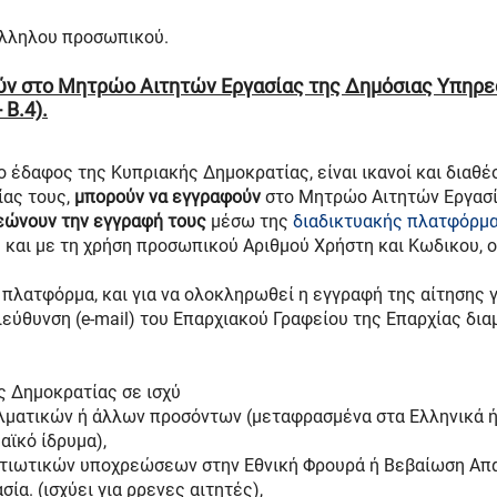
άλληλου προσωπικού.
ούν στο Μητρώο Αιτητών Εργασίας της Δημόσιας Υπηρε
Β.4).
το έδαφος της Κυπριακής Δημοκρατίας, είναι ικανοί και διαθέ
ίας τους,
μπορούν να εγγραφούν
στο Μητρώο Αιτητών Εργασία
νεώνουν την εγγραφή τους
μέσω της
διαδικτυακής πλατφόρμ
ς και με τη χρήση προσωπικού Αριθμού Χρήστη και Κωδικου, ο
πλατφόρμα, και για να ολοκληρωθεί η εγγραφή της αίτησης γ
εύθυνση (e-mail) του Επαρχιακού Γραφείου της Επαρχίας δι
ς Δημοκρατίας σε ισχύ
λματικών ή άλλων προσόντων (μεταφρασμένα στα Ελληνικά 
αϊκό ίδρυμα),
τιωτικών υποχρεώσεων στην Εθνική Φρουρά ή Βεβαίωση Απα
ία. (ισχύει για ρρενες αιτητές),