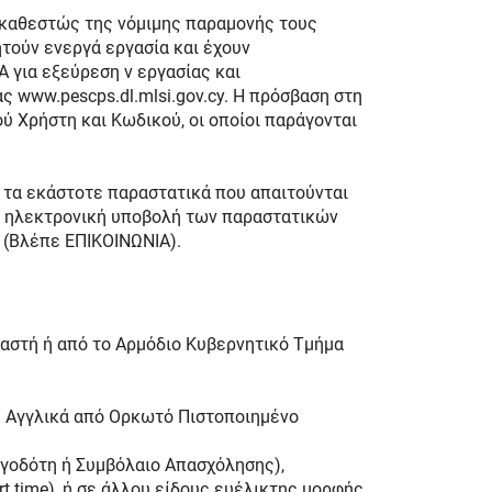
ο καθεστώς της νόμιμης παραμονής τους
ητούν ενεργά εργασία και έχουν
 για εξεύρεση ν εργασίας και
 www.pescps.dl.mlsi.gov.cy. Η πρόσβαση στη
ύ Χρήστη και Κωδικού, οι οποίοι παράγονται
ι τα εκάστοτε παραστατικά που απαιτούνται
 Η ηλεκτρονική υποβολή των παραστατικών
ς (Βλέπε ΕΠΙΚΟΙΝΩΝΙΑ).
αστή ή από το Αρμόδιο Κυβερνητικό Τμήμα
ή Αγγλικά από Ορκωτό Πιστοποιημένο
ργοδότη ή Συμβόλαιο Απασχόλησης),
t time), ή σε άλλου είδους ευέλικτης μορφής