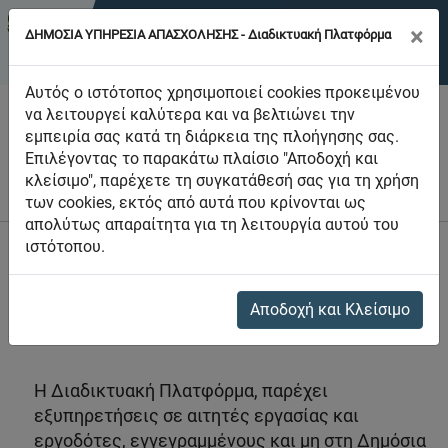
×
ΔΗΜΟΣΙΑ ΥΠΗΡΕΣΙΑ ΑΠΑΣΧΟΛΗΣΗΣ - Διαδικτυακή Πλατφόρμα
Αυτός ο ιστότοπος χρησιμοποιεί cookies προκειμένου
να λειτουργεί καλύτερα και να βελτιώνει την
εμπειρία σας κατά τη διάρκεια της πλοήγησης σας.
Επιλέγοντας το παρακάτω πλαίσιο "Αποδοχή και
κλείσιμο", παρέχετε τη συγκατάθεσή σας για τη χρήση
Αρχική Σελίδα
των cookies, εκτός από αυτά που κρίνονται ως
απολύτως απαραίτητα για τη λειτουργία αυτού του
ιστότοπου.
Καλωσορίσατε στη
Διαδικτυακή Πλατφόρμα της
Δημόσιας Υπηρεσίας Απασχόλησης
του
Τμήματος Εργασίας, του Υπουργείου Εργασίας
Αποδοχή και Κλείσιμο
και Κοινωνικών Ασφαλίσεων.
Η Διαδικτυακή Πλατφόρμα, παρέχει
εξυπηρετήσεις σε αιτητές εργασίας και
εργοδότες, εγγεγραμμένους και μη στη Δημόσια